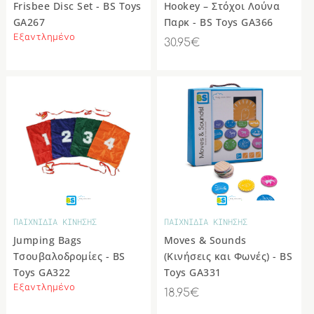
Frisbee Disc Set - BS Toys
Hookey – Στόχοι Λούνα
GA267
Παρκ - BS Toys GA366
Εξαντλημένο
30.95€
ΠΑΙΧΝΙΔΙΑ ΚΙΝΗΣΗΣ
ΠΑΙΧΝΙΔΙΑ ΚΙΝΗΣΗΣ
Jumping Bags
Moves & Sounds
Τσουβαλοδρομίες - BS
(Κινήσεις και Φωνές) - BS
Toys GA322
Toys GA331
Εξαντλημένο
18.95€