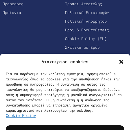
Προσφορές
Τρόποι Αποστολής
Προϊόντα
Πολιτική Επιστροφών
Πολιτική Απορρήτου
Όροι & Προϋποθέσεις
Cookie Policy (EU)
Σχετικά με Εμάς
Διαχείριση cookies
Για να παρέχουμε την καλύτερη εμπειρία, χρησιμοποιούμε
τεχνολογίες όπως τα cookies για την αποθήκευση ή/και την
πρόσβαση σε πληροφορίες. Η συναίνεση σε αυτές τις
τεχνολογίες θα μας επιτρέψει να επεξεργαζόμαστε δεδομένα
όπως η συμπεριφορά περιήγησης ή μοναδικά αναγνωριστικά σε
αυτόν τον ιστότοπο. Η μη συναίνεση ή η ανάκληση της
Ασφαλείς Πληρωμές
συγκατάθεσης μπορεί να επηρεάσει αρνητικά ορισμένα
χαρακτηριστικά και λειτουργίες της σελίδας.
Cookie Policy
Επικοινωνία
Όροι & Προϋποθέσεις