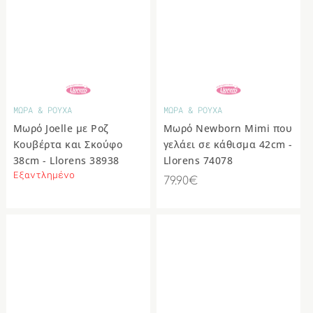
ΜΩΡΑ & ΡΟΥΧΑ
ΜΩΡΑ & ΡΟΥΧΑ
Μωρό Joelle με Ροζ
Μωρό Newborn Mimi που
Κουβέρτα και Σκούφο
γελάει σε κάθισμα 42cm -
38cm - Llorens 38938
Llorens 74078
Εξαντλημένο
79.90€