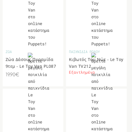
ΖΩΑ
ΠΑΙΧΝΙΔΙΑ ΡΟΛΟΥ
Ζώα Δάσους Πυραμίδα
Κιβωτός Του Νώε - Le Toy
9τεμ - Le Toy Van PL087
Van TV212
Εξαντλημένο
19.90€