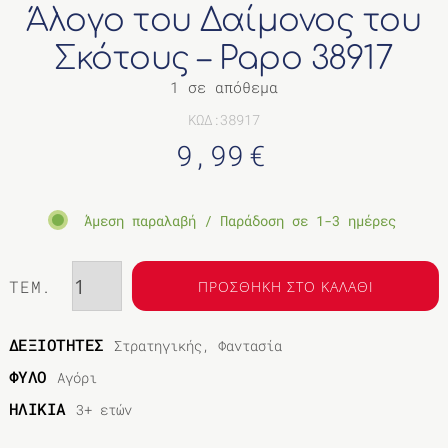
Άλογο του Δαίμονος του
ΔΙΑΦΟΡΑ
Σκότους – Papo 38917
1 σε απόθεμα
ΚΩΔ:38917
9,99
€
Άμεση παραλαβή / Παράδοση σε 1-3 ημέρες
ΤΕΜ.
ΠΡΟΣΘΗΚΗ ΣΤΟ ΚΑΛΑΘΙ
ΔΕΞΙΟΤΗΤΕΣ
Στρατηγικής, Φαντασία
ΦΥΛΟ
Αγόρι
ΗΛΙΚΙΑ
3+ ετών