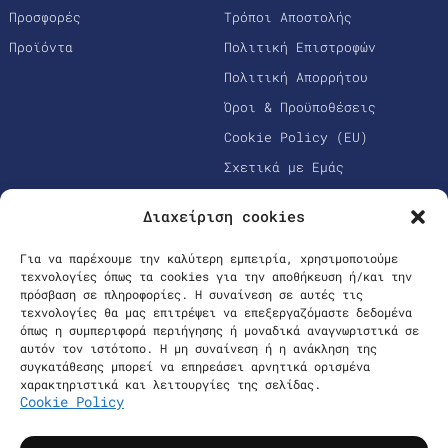
Προσφορές
Τρόποι Αποστολής
Προϊόντα
Πολιτική Επιστροφών
Πολιτική Απορρήτου
Όροι & Προϋποθέσεις
Cookie Policy (EU)
Σχετικά με Εμάς
Διαχείριση cookies
Για να παρέχουμε την καλύτερη εμπειρία, χρησιμοποιούμε
τεχνολογίες όπως τα cookies για την αποθήκευση ή/και την
πρόσβαση σε πληροφορίες. Η συναίνεση σε αυτές τις
τεχνολογίες θα μας επιτρέψει να επεξεργαζόμαστε δεδομένα
όπως η συμπεριφορά περιήγησης ή μοναδικά αναγνωριστικά σε
αυτόν τον ιστότοπο. Η μη συναίνεση ή η ανάκληση της
Ασφαλείς Πληρωμές
συγκατάθεσης μπορεί να επηρεάσει αρνητικά ορισμένα
χαρακτηριστικά και λειτουργίες της σελίδας.
Cookie Policy