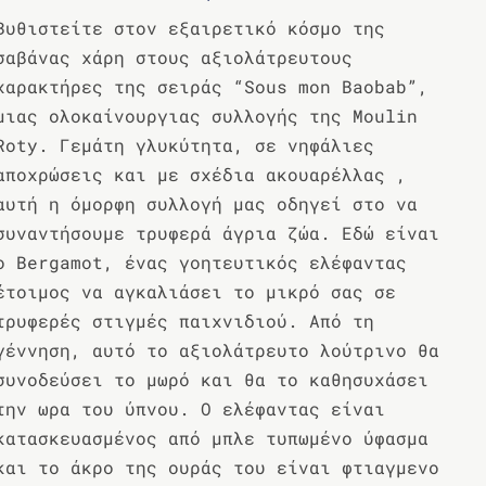
Βυθιστείτε στον εξαιρετικό κόσμο της
σαβάνας χάρη στους αξιολάτρευτους
χαρακτήρες της σειράς “Sous mon Baobab”,
μιας ολοκαίνουργιας συλλογής της Moulin
Roty. Γεμάτη γλυκύτητα, σε νηφάλιες
αποχρώσεις και με σχέδια ακουαρέλλας ,
αυτή η όμορφη συλλογή μας οδηγεί στο να
συναντήσουμε τρυφερά άγρια ​​ζώα. Εδώ είναι
ο Bergamot, ένας γοητευτικός ελέφαντας
έτοιμος να αγκαλιάσει το μικρό σας σε
τρυφερές στιγμές παιχνιδιού. Από τη
γέννηση, αυτό το αξιολάτρευτο λούτρινο θα
συνοδεύσει το μωρό και θα το καθησυχάσει
την ωρα του ύπνου. Ο ελέφαντας είναι
κατασκευασμένος από μπλε τυπωμένο ύφασμα
και το άκρο της ουράς του είναι φτιαγμενο