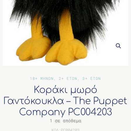
ΔΙΑΦΟΡΑ
18+ ΜΗΝΩΝ, 2+ ΕΤΩΝ, 3+ ΕΤΩΝ
Κοράκι μωρό
Γαντόκουκλα – The Puppet
Company PC004203
1 σε απόθεμα
ΚΩΔ:PC004203