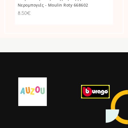
Νερομπογιές - Moulin Roty 668602
8.50€