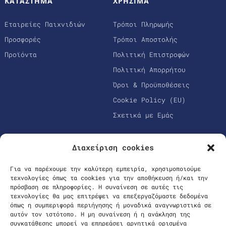
ΚΑΤΑΣΤΗΜΑ
ΧΡΗΣΙΜΑ
Εταιρείες Παιχνιδιών
Τρόποι Πληρωμής
Προσφορές
Τρόποι Αποστολής
Προϊόντα
Πολιτική Επιστροφών
Πολιτική Απορρήτου
Όροι & Προϋποθέσεις
Cookie Policy (EU)
Σχετικά με Εμάς
Διαχείριση cookies
Για να παρέχουμε την καλύτερη εμπειρία, χρησιμοποιούμε
τεχνολογίες όπως τα cookies για την αποθήκευση ή/και την
πρόσβαση σε πληροφορίες. Η συναίνεση σε αυτές τις
τεχνολογίες θα μας επιτρέψει να επεξεργαζόμαστε δεδομένα
όπως η συμπεριφορά περιήγησης ή μοναδικά αναγνωριστικά σε
Ασφαλείς Πληρωμές
αυτόν τον ιστότοπο. Η μη συναίνεση ή η ανάκληση της
συγκατάθεσης μπορεί να επηρεάσει αρνητικά ορισμένα