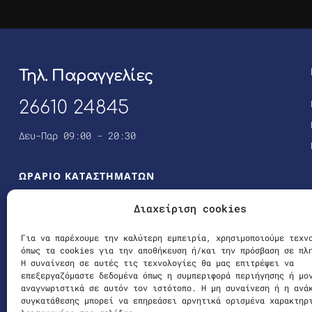
Τηλ. Παραγγελίες
26610 24845
Δευ-Παρ 09:00 - 20:30
ΩΡΑΡΙΟ ΚΑΤΑΣΤΗΜΑΤΩΝ
ΚΑΘΗΜΕΡΙΝΑ
Διαχείριση cookies
10:00 – 21:00
Για να παρέχουμε την καλύτερη εμπειρία, χρησιμοποιούμε τεχν
ΣΑΒΒΑΤΟ
όπως τα cookies για την αποθήκευση ή/και την πρόσβαση σε πλ
10:00 – 14:00
Η συναίνεση σε αυτές τις τεχνολογίες θα μας επιτρέψει να
επεξεργαζόμαστε δεδομένα όπως η συμπεριφορά περιήγησης ή μο
αναγνωριστικά σε αυτόν τον ιστότοπο. Η μη συναίνεση ή η ανά
συγκατάθεσης μπορεί να επηρεάσει αρνητικά ορισμένα χαρακτηρ