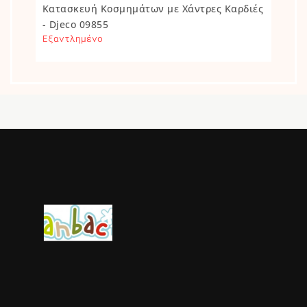
Κατασκευή Κοσμημάτων με Χάντρες Καρδιές
- Djeco 09855
Εξαντλημένο