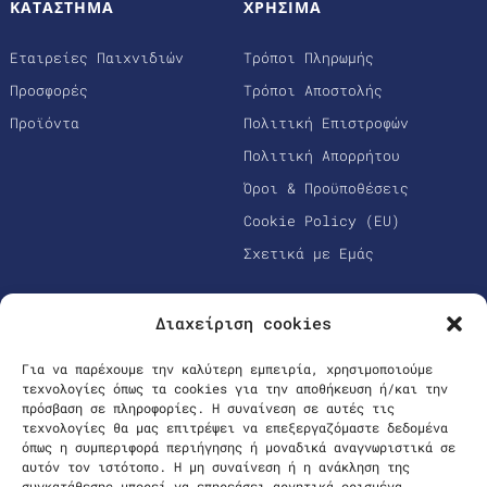
ΚΑΤΑΣΤΗΜΑ
ΧΡΗΣΙΜΑ
Εταιρείες Παιχνιδιών
Τρόποι Πληρωμής
Προσφορές
Τρόποι Αποστολής
Προϊόντα
Πολιτική Επιστροφών
Πολιτική Απορρήτου
Όροι & Προϋποθέσεις
Cookie Policy (EU)
Σχετικά με Εμάς
Διαχείριση cookies
Για να παρέχουμε την καλύτερη εμπειρία, χρησιμοποιούμε
τεχνολογίες όπως τα cookies για την αποθήκευση ή/και την
πρόσβαση σε πληροφορίες. Η συναίνεση σε αυτές τις
τεχνολογίες θα μας επιτρέψει να επεξεργαζόμαστε δεδομένα
όπως η συμπεριφορά περιήγησης ή μοναδικά αναγνωριστικά σε
Ασφαλείς Πληρωμές
αυτόν τον ιστότοπο. Η μη συναίνεση ή η ανάκληση της
συγκατάθεσης μπορεί να επηρεάσει αρνητικά ορισμένα